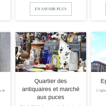
EN SAVOIR PLUS
FR
EN
NL
Quartier des
E
antiquaires et marché
s de
L’églis
aux puces