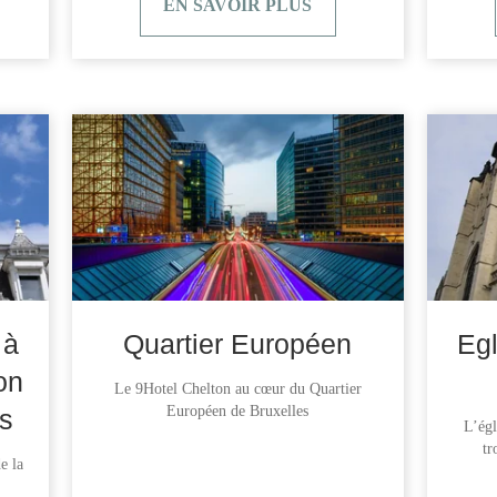
EN SAVOIR PLUS
 à
Quartier Européen
Eg
on
Le 9Hotel Chelton au cœur du Quartier
Européen de Bruxelles
es
L’égl
tr
e la