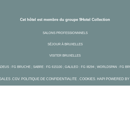
Cet hôtel est membre du groupe 9Hotel Collection
SALONS PROFESSIONNNELS
SÉJOUR À BRUXELLES
VISITER BRUXELLES
DEUS : FG BRUCHE ; SABRE : FG 615100 ; GALILEO : FG I8294 ; WORLDSPAN : FG B
ÉGALES
.
CGV
.
POLITIQUE DE CONFIDENTIALITE
. COOKIES
.
HAPI
POWERED B