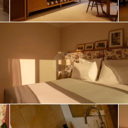
FR
EN
NL