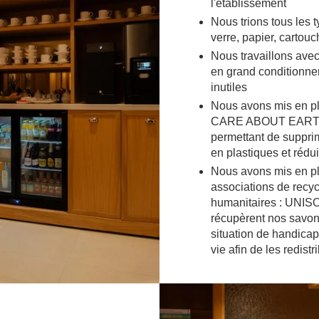
l'établissement
Nous trions tous les t
verre, papier, cartou
Nous travaillons avec
en grand conditionne
inutiles
Nous avons mis en p
CARE ABOUT EARTH p
permettant de suppri
en plastiques et réd
Nous avons mis en pl
associations de recy
humanitaires : UN
FR
EN
NL
récupèrent nos savon
situation de handica
vie afin de les redis