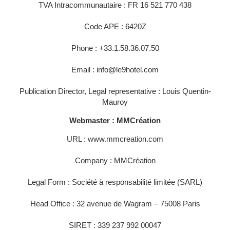
TVA Intracommunautaire : FR 16 521 770 438
ROOMS
Code APE : 6420Z
SERVICES
Phone : +33.1.58.36.07.50
GALLERY
OFFERS
Email : info@le9hotel.com
TOURISM
Publication Director, Legal representative : Louis Quentin-
GROUPS & BUSINESS
Mauroy
OUR COMMITMENT
Webmaster : MMCréation
INFORMATION
URL : www.mmcreation.com
Company : MMCréation
EN
FR
NL
Legal Form : Société à responsabilité limitée (SARL)
Head Office : 32 avenue de Wagram – 75008 Paris
SIRET : 339 237 992 00047