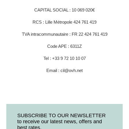
CAPITAL SOCIAL : 10 069 020€
RCS : Lille Métropole 424 761 419
TVA intracommunautaire : FR 22 424 761 419
Code APE : 6311Z
Tel : +33 9 72 10 10 07
Email : cil@ovh.net
SUBSCRIBE TO OUR NEWSLETTER
to receive our latest news, offers and
best rates.